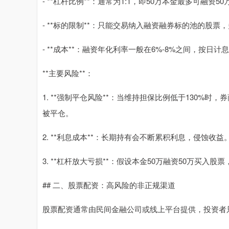
- **杠杆比例**：通常为1:1，即50万本金最多可融资5
- **标的限制**：只能交易纳入融资融券标的池的股票
- **成本**：融资年化利率一般在6%-8%之间，按日计
**主要风险**：
1. **强制平仓风险**：当维持担保比例低于130%
被平仓。
2. **利息成本**：长期持有会不断累积利息，侵蚀收益
3. **杠杆放大亏损**：假设本金50万融资50万买入
## 二、股票配资：高风险的非正规渠道
股票配资通常由民间金融公司或线上平台提供，投资者