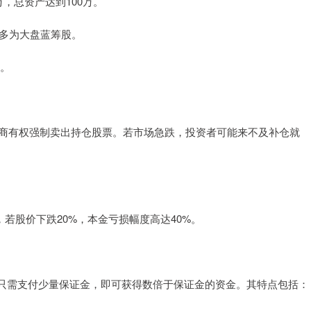
0万，总资产达到100万。
，多为大盘蓝筹股。
息。
时，券商有权强制卖出持仓股票。若市场急跌，投资者可能来不及补仓就
。
股票，若股价下跌20%，本金亏损幅度高达40%。
只需支付少量保证金，即可获得数倍于保证金的资金。其特点包括：