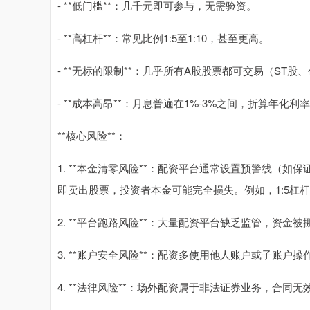
- **低门槛**：几千元即可参与，无需验资。
- **高杠杆**：常见比例1:5至1:10，甚至更高。
- **无标的限制**：几乎所有A股股票都可交易（ST
- **成本高昂**：月息普遍在1%-3%之间，折算年化利率1
**核心风险**：
1. **本金清零风险**：配资平台通常设置预警线（如
即卖出股票，投资者本金可能完全损失。例如，1:5杠杆
2. **平台跑路风险**：大量配资平台缺乏监管，资
3. **账户安全风险**：配资多使用他人账户或子账
4. **法律风险**：场外配资属于非法证券业务，合