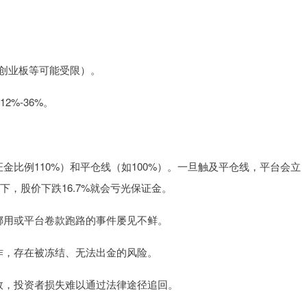
股、创业板等可能受限）。
2%-36%。
保证金比例110%）和平仓线（如100%）。一旦触及平仓线，平台会立
下，股价下跌16.7%就会亏光保证金。
金被挪用或平台卷款跑路的事件屡见不鲜。
户操作，存在被冻结、无法出金的风险。
同无效，投资者损失难以通过法律途径追回。