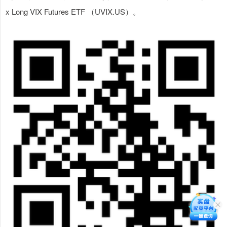
x Long VIX Futures ETF （UVIX.US）。