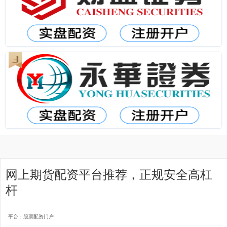
网上期货配资平台推荐，正规安全高杠
杆
平台：股票配资门户