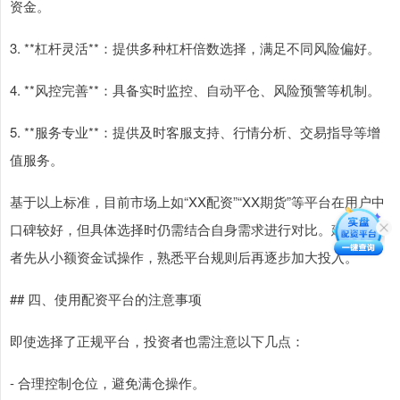
资金。
3. **杠杆灵活**：提供多种杠杆倍数选择，满足不同风险偏好。
4. **风控完善**：具备实时监控、自动平仓、风险预警等机制。
5. **服务专业**：提供及时客服支持、行情分析、交易指导等增
值服务。
基于以上标准，目前市场上如“XX配资”“XX期货”等平台在用户中
口碑较好，但具体选择时仍需结合自身需求进行对比。建议投资
者先从小额资金试操作，熟悉平台规则后再逐步加大投入。
## 四、使用配资平台的注意事项
即使选择了正规平台，投资者也需注意以下几点：
- 合理控制仓位，避免满仓操作。