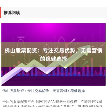
推荐阅读
佛山股票配资：专注交易优势，无需营销的稳健选择
合法的股票配资平台 知网“控诉”AI搜索公司侵权：立即断开我司
网站链接！律师分析：知网无权干涉文章训练，但拥有网络传播