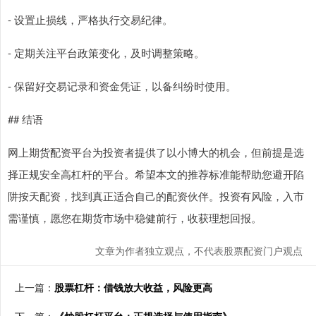
- 设置止损线，严格执行交易纪律。
- 定期关注平台政策变化，及时调整策略。
- 保留好交易记录和资金凭证，以备纠纷时使用。
## 结语
网上期货配资平台为投资者提供了以小博大的机会，但前提是选
择正规安全高杠杆的平台。希望本文的推荐标准能帮助您避开陷
阱按天配资，找到真正适合自己的配资伙伴。投资有风险，入市
需谨慎，愿您在期货市场中稳健前行，收获理想回报。
文章为作者独立观点，不代表股票配资门户观点
上一篇：
股票杠杆：借钱放大收益，风险更高
下一篇：
《炒股杠杆平台：正规选择与使用指南》