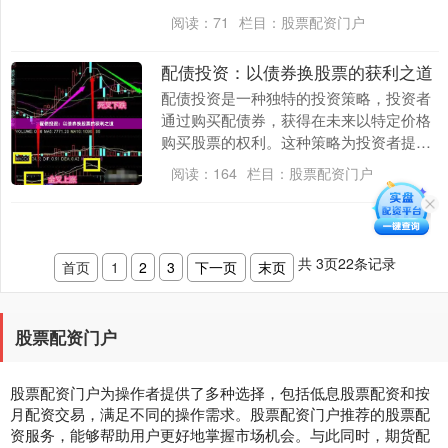
系，为投资者提供了开启财富增值新篇章
阅读：
71
栏目：
股票配资门户
的契机。 期货配....
配债投资：以债券换股票的获利之道
配债投资是一种独特的投资策略，投资者
通过购买配债券，获得在未来以特定价格
购买股票的权利。这种策略为投资者提供
了以债券的低风险获得股票潜在收益的机
阅读：
164
栏目：
股票配资门户
会。 配债券是一....
共
3
页
22
条记录
首页
1
2
3
下一页
末页
股票配资门户
股票配资门户为操作者提供了多种选择，包括低息股票配资和按
月配资交易，满足不同的操作需求。股票配资门户推荐的股票配
资服务，能够帮助用户更好地掌握市场机会。与此同时，期货配