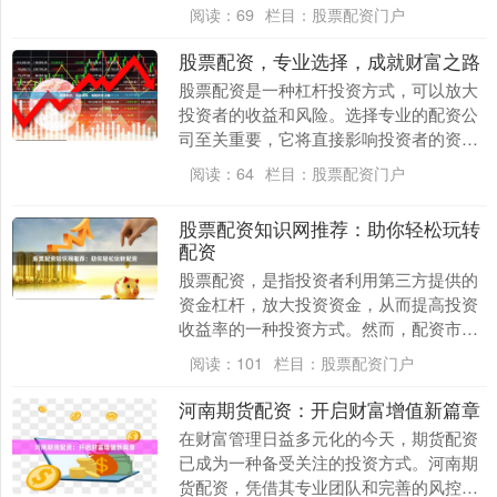
例。 杠杆比例越高，放大收益的潜力越
阅读：
69
栏目：
股票配资门户
大。例如，10倍杠....
股票配资，专业选择，成就财富之路
股票配资是一种杠杆投资方式，可以放大
投资者的收益和风险。选择专业的配资公
司至关重要，它将直接影响投资者的资金
安全和收益率。 **专业配资公司的特点：
阅读：
64
栏目：
股票配资门户
** * *....
股票配资知识网推荐：助你轻松玩转
配资
股票配资，是指投资者利用第三方提供的
资金杠杆，放大投资资金，从而提高投资
收益率的一种投资方式。然而，配资市场
鱼龙混杂，投资者在参与之前需要掌握一
阅读：
101
栏目：
股票配资门户
定的知识和技巧。....
河南期货配资：开启财富增值新篇章
在财富管理日益多元化的今天，期货配资
已成为一种备受关注的投资方式。河南期
货配资，凭借其专业团队和完善的风控体