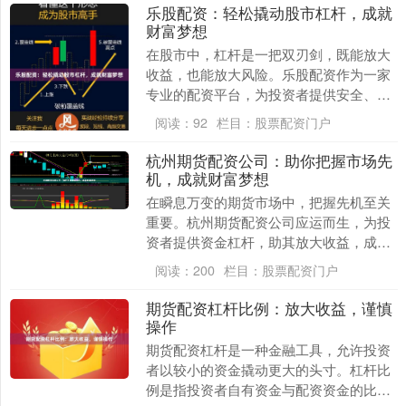
乐股配资：轻松撬动股市杠杆，成就
财富梦想
在股市中，杠杆是一把双刃剑，既能放大
收益，也能放大风险。乐股配资作为一家
专业的配资平台，为投资者提供安全、便
捷的配资服务，帮助他们轻松撬动股市杠
阅读：
92
栏目：
股票配资门户
杆，成就财富梦想....
杭州期货配资公司：助你把握市场先
机，成就财富梦想
在瞬息万变的期货市场中，把握先机至关
重要。杭州期货配资公司应运而生，为投
资者提供资金杠杆，助其放大收益，成就
财富梦想。 杭州期货配资公司拥有专业的
阅读：
200
栏目：
股票配资门户
风控团队和丰富....
期货配资杠杆比例：放大收益，谨慎
操作
期货配资杠杆是一种金融工具，允许投资
者以较小的资金撬动更大的头寸。杠杆比
例是指投资者自有资金与配资资金的比