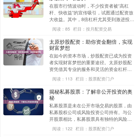
在股市行情波动时，不少投资者被“高杠
杆、快收益”的宣传吸引，试图通过配资放
大收益。其中，8倍杠杆尤其受到激进投资
者的关注——用1万元本金，就能操作8万
阅读：
85
栏目：
按月配资交易
元资金股票....
太原炒股配资：助你资金翻倍，实现
财富梦想
在如今的资本市场，炒股配资已成为投资
者实现财富梦想的重要途径。太原炒股配
资凭借其专业的服务和灵活的资金杠杆，
为投资者提供了资金翻倍的绝佳机会。 太
阅读：
113
栏目：
股票配资门户
原炒股配资平台....
揭秘私募股票：了解非公开投资的奥
秘
私募股票是未在公开市场交易的股票，由
私募股权公司或风险投资公司持有。与公
开股票相比，私募股票具有独特的风险和
回报特征。 **优势：** * **高增长潜力：
阅读：
122
栏目：
股票配资门户
**....