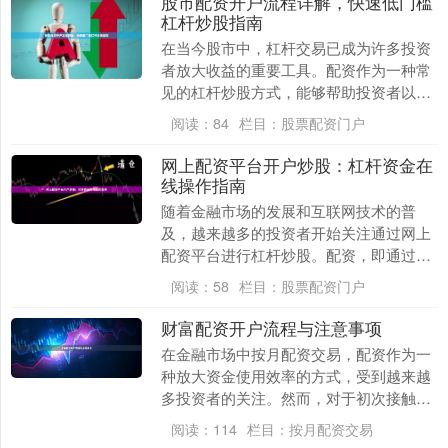
股市配资开户流程详解，快速低门槛
杠杆炒股指南
在当今股市中，杠杆交易已成为许多投资
者放大收益的重要工具。配资作为一种常
见的杠杆炒股方式，能够帮助投资者以较
小的自有资金撬动更大的投资额度。本文
阅读：
84
栏目：
股票配资门户
将为您详细解析股....
网上配资平台开户炒股：杠杆资金在
线操作指南
随着金融市场的发展和互联网技术的普
及，越来越多的投资者开始关注通过网上
配资平台进行杠杆炒股。配资，即通过第
三方平台借入资金进行股票交易，能够放
阅读：
58
栏目：
股票配资门户
大投资者的收益潜力....
财富配资开户流程与注意事项
在金融市场中按月配资交易，配资作为一
种放大资金使用效率的方式，受到越来越
多投资者的关注。然而，对于初次接触配
资的用户而言，了解开户流程及注意事项
阅读：
114
栏目：
按月配资交易
至关重要。本文将....