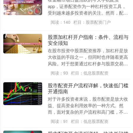
app，证券配资作为一种杠杆投资工具，
受到越来越多投资者的关注。然而，配资
开户并非简单的“填表签字”，其中涉及的
阅读：
140
栏目：
股票配资门户
法律风险、资金安....
股票加杠杆开户指南：条件、流程与
安全须知
在股市投资中股票配资推荐，加杠杆是放
大收益的手段之一，但同时也伴随着更高
风险。对于想要通过杠杆参与股票交易的
投资者来说，了解开户条件、操作流程以
阅读：
93
栏目：
低息股票配资
及安全注意事项至....
股市配资开户流程详解，快速低门槛
开通指南
对于许多投资者来说，股市配资是放大收
益、提高资金利用效率的一种方式。然
而，面对复杂的开户流程和高门槛，不少
人望而却步。本文将为您详细解析股市配
阅读：
91
栏目：
低息股票配资
资的开户流程，并提....